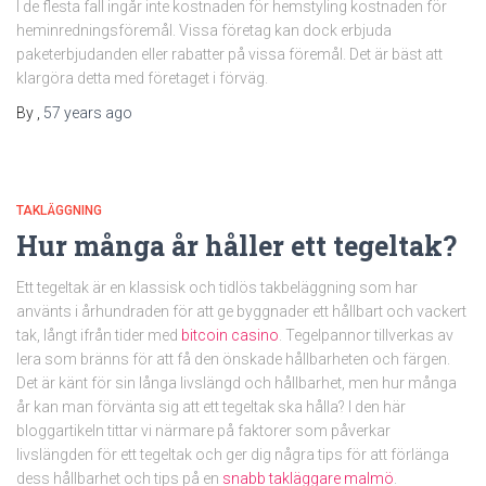
I de flesta fall ingår inte kostnaden för hemstyling kostnaden för
heminredningsföremål. Vissa företag kan dock erbjuda
paketerbjudanden eller rabatter på vissa föremål. Det är bäst att
klargöra detta med företaget i förväg.
By
,
57 years
ago
TAKLÄGGNING
Hur många år håller ett tegeltak?
Ett tegeltak är en klassisk och tidlös takbeläggning som har
använts i århundraden för att ge byggnader ett hållbart och vackert
tak, långt ifrån tider med
bitcoin casino
. Tegelpannor tillverkas av
lera som bränns för att få den önskade hållbarheten och färgen.
Det är känt för sin långa livslängd och hållbarhet, men hur många
år kan man förvänta sig att ett tegeltak ska hålla? I den här
bloggartikeln tittar vi närmare på faktorer som påverkar
livslängden för ett tegeltak och ger dig några tips för att förlänga
dess hållbarhet och tips på en
snabb takläggare malmö
.