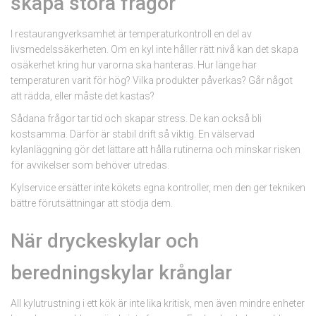
skapa stora frågor
I restaurangverksamhet är temperaturkontroll en del av
livsmedelssäkerheten. Om en kyl inte håller rätt nivå kan det skapa
osäkerhet kring hur varorna ska hanteras. Hur länge har
temperaturen varit för hög? Vilka produkter påverkas? Går något
att rädda, eller måste det kastas?
Sådana frågor tar tid och skapar stress. De kan också bli
kostsamma. Därför är stabil drift så viktig. En välservad
kylanläggning gör det lättare att hålla rutinerna och minskar risken
för avvikelser som behöver utredas.
Kylservice ersätter inte kökets egna kontroller, men den ger tekniken
bättre förutsättningar att stödja dem.
När dryckeskylar och
beredningskylar krånglar
All kylutrustning i ett kök är inte lika kritisk, men även mindre enheter