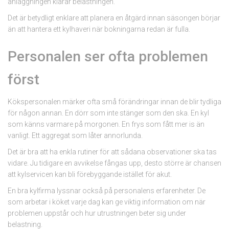
anläggningen klarar belastningen.
Det är betydligt enklare att planera en åtgärd innan säsongen börjar
än att hantera ett kylhaveri när bokningarna redan är fulla.
Personalen ser ofta problemen
först
Kökspersonalen märker ofta små förändringar innan de blir tydliga
för någon annan. En dörr som inte stänger som den ska. En kyl
som känns varmare på morgonen. En frys som fått mer is än
vanligt. Ett aggregat som låter annorlunda.
Det är bra att ha enkla rutiner för att sådana observationer ska tas
vidare. Ju tidigare en avvikelse fångas upp, desto större är chansen
att kylservicen kan bli förebyggande istället för akut.
En bra kylfirma lyssnar också på personalens erfarenheter. De
som arbetar i köket varje dag kan ge viktig information om när
problemen uppstår och hur utrustningen beter sig under
belastning.