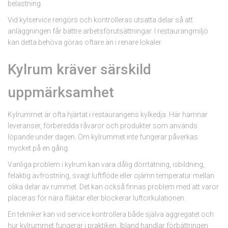
belastning.
Vid kylservice rengörs och kontrolleras utsatta delar så att
anläggningen får bättre arbetsförutsättningar. I restaurangmiljö
kan detta behöva göras oftare än i renare lokaler.
Kylrum kräver särskild
uppmärksamhet
Kylrummet är ofta hjärtat i restaurangens kylkedja. Här hamnar
leveranser, förberedda råvaror och produkter som används
löpande under dagen. Om kylrummet inte fungerar påverkas
mycket på en gång.
Vanliga problem i kylrum kan vara dålig dörrtätning, isbildning,
felaktig avfrostning, svagt luftflöde eller ojämn temperatur mellan
olika delar av rummet. Det kan också finnas problem med att varor
placeras för nära fläktar eller blockerar luftcirkulationen.
En tekniker kan vid service kontrollera både själva aggregatet och
hur kylrummet fungerar i praktiken. Ibland handlar förbättringen