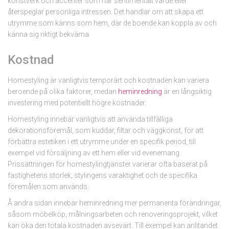
konstverk och accenter som har sentimentalt värde eller
återspeglar personliga intressen. Det handlar om att skapa ett
utrymme som känns som hem, där de boende kan koppla av och
känna sig riktigt bekväma.
Kostnad
Homestyling är vanligtvis temporärt och kostnaden kan variera
beroende på olika faktorer, medan
heminredning
är en långsiktig
investering med potentiellt högre kostnader.
Homestyling innebär vanligtvis att använda tillfälliga
dekorationsföremål, som kuddar, filtar och väggkonst, för att
förbättra estetiken i ett utrymme under en specifik period, till
exempel vid försäljning av ett hem eller vid evenemang.
Prissättningen för homestylingtjänster varierar ofta baserat på
fastighetens storlek, stylingens varaktighet och de specifika
föremålen som används.
Å andra sidan innebär heminredning mer permanenta förändringar,
såsom möbelköp, målningsarbeten och renoveringsprojekt, vilket
kan öka den totala kostnaden avsevärt. Till exempel kan anlitandet