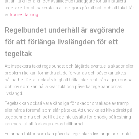
att anlita en erfaren och kvalificerad takläggare för att installera
tegeltaket för att säkerställa att det görs på rätt sätt och att taket får
en
korrekt tätning
.
Regelbundet underhåll är avgörande
för att förlänga livslängden för ett
tegeltak
Att inspektera taket regelbundet och åtgärda eventuella skador eller
problem i tid kan förhindra att de förvärras och påverkar takets
hållbarhet. Det är också viktigt att hålla taket rent från alger, mossa
och löv som kan hålla kvar fukt och påverka tegelpannornas
livslängd.
Tegeltak kan också vara känsliga för skador orsakade av tramp
eller hårda föremål som slår på taket. Att undvika att kliva direkt på
tegelpannorna och se till att de inte utsätts för onödig påfrestning
kan bidra till att förlänga deras hållbarhet.
En annan faktor som kan påverka tegeltakets livslängd är klimatet.