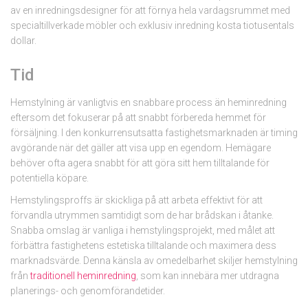
av en inredningsdesigner för att förnya hela vardagsrummet med
specialtillverkade möbler och exklusiv inredning kosta tiotusentals
dollar.
Tid
Hemstylning är vanligtvis en snabbare process än heminredning
eftersom det fokuserar på att snabbt förbereda hemmet för
försäljning. I den konkurrensutsatta fastighetsmarknaden är timing
avgörande när det gäller att visa upp en egendom. Hemägare
behöver ofta agera snabbt för att göra sitt hem tilltalande för
potentiella köpare.
Hemstylingsproffs är skickliga på att arbeta effektivt för att
förvandla utrymmen samtidigt som de har brådskan i åtanke.
Snabba omslag är vanliga i hemstylingsprojekt, med målet att
förbättra fastighetens estetiska tilltalande och maximera dess
marknadsvärde. Denna känsla av omedelbarhet skiljer hemstylning
från
traditionell heminredning
, som kan innebära mer utdragna
planerings- och genomförandetider.