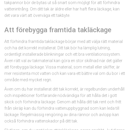
takpannor bör de bytas ut så snart som möjligt för att förhindra
vattenintrång. Om ditt tak är äldre eller har haft flera läckage, kan
det vara värt att överväga ett takbyte.
Att förebygga framtida takläckage
Att förhindra framtida takläckage börjar med att välja rätt material
och ha det korrekt installerat. Ditt tak bör ha lämplig lutning,
ordentligt installerade blinkningar och ett bra ventilationssystem.
Även rätt val av takmaterial kan göra en stor skillnad när det gäller
att förebygga läckage. Vissa material, som metall eller skiffer, är
mer resistenta mot vatten och kan vara ett bättre val om du bor i ett
område med mycket regn.
Även om du har installerat ditt tak korrekt, är regelbunden underhåll
och inspektioner fortfarande nödvändiga för att hålla det i gott
skick och förhindra läckage. Genom att hålla ditt tak rent och fritt
från skräp kan du förhindra vattenuppbyggnad som kan leda till
läckage. Regelmässig rengöring av dina rännor och avlopp kan
också förhindra vattenskador på ditt tak.