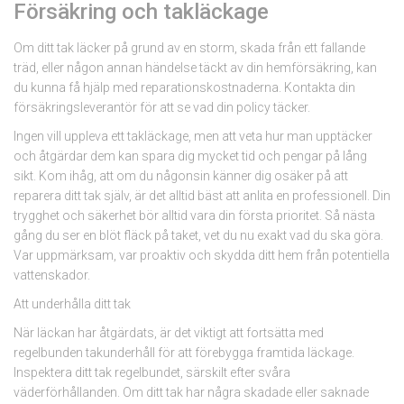
Försäkring och takläckage
Om ditt tak läcker på grund av en storm, skada från ett fallande
träd, eller någon annan händelse täckt av din hemförsäkring, kan
du kunna få hjälp med reparationskostnaderna. Kontakta din
försäkringsleverantör för att se vad din policy täcker.
Ingen vill uppleva ett takläckage, men att veta hur man upptäcker
och åtgärdar dem kan spara dig mycket tid och pengar på lång
sikt. Kom ihåg, att om du någonsin känner dig osäker på att
reparera ditt tak själv, är det alltid bäst att anlita en professionell. Din
trygghet och säkerhet bör alltid vara din första prioritet. Så nästa
gång du ser en blöt fläck på taket, vet du nu exakt vad du ska göra.
Var uppmärksam, var proaktiv och skydda ditt hem från potentiella
vattenskador.
Att underhålla ditt tak
När läckan har åtgärdats, är det viktigt att fortsätta med
regelbunden takunderhåll för att förebygga framtida läckage.
Inspektera ditt tak regelbundet, särskilt efter svåra
väderförhållanden. Om ditt tak har några skadade eller saknade