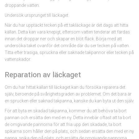
droppande vatten.
Undersök ursprunget till läckaget
När du har upptäckt tecken på ett takläckage är det dags att hitta
källan. Detta kan vara knepigt, eftersom vatten tenderar att färdas
innan det droppar ner och skapar en blöt fläck. Börja med att
undersöka taket ovanför det område där du ser tecken på vatten.
Titta efter trasiga, spruckna eller saknade takpannor eller tecken på
vattenskador.
Reparation av läckaget
Om du har hittat källan till läckaget kan du försöka reparera det
själv, beroende på svårighetsgraden av problemet. Om det bara är
en sprucken eller saknad takpanna, kanske du kan byta ut den själv.
För att byta en skadad takpanna, kommer du att behöva ta bort
pannan och ersätta den med en ny. Detta innebär oftast att ta bort
de omgivande pannorna för att fria upp den skadade, ta bort
spikarna som håller den på plats, och sedan ersätta den med en ny
panna, spika den på plats, och ersätta de omgivande pannorna.