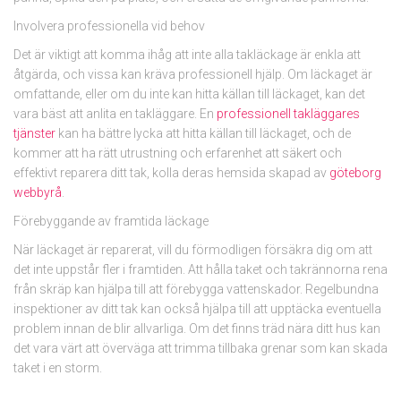
Involvera professionella vid behov
Det är viktigt att komma ihåg att inte alla takläckage är enkla att
åtgärda, och vissa kan kräva professionell hjälp. Om läckaget är
omfattande, eller om du inte kan hitta källan till läckaget, kan det
vara bäst att anlita en takläggare. En
professionell takläggares
tjänster
kan ha bättre lycka att hitta källan till läckaget, och de
kommer att ha rätt utrustning och erfarenhet att säkert och
effektivt reparera ditt tak, kolla deras hemsida skapad av
göteborg
webbyrå
.
Förebyggande av framtida läckage
När läckaget är reparerat, vill du förmodligen försäkra dig om att
det inte uppstår fler i framtiden. Att hålla taket och takrännorna rena
från skräp kan hjälpa till att förebygga vattenskador. Regelbundna
inspektioner av ditt tak kan också hjälpa till att upptäcka eventuella
problem innan de blir allvarliga. Om det finns träd nära ditt hus kan
det vara värt att överväga att trimma tillbaka grenar som kan skada
taket i en storm.