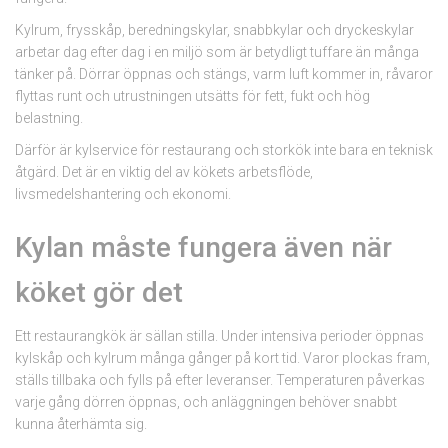
Kylrum, frysskåp, beredningskylar, snabbkylar och dryckeskylar
arbetar dag efter dag i en miljö som är betydligt tuffare än många
tänker på. Dörrar öppnas och stängs, varm luft kommer in, råvaror
flyttas runt och utrustningen utsätts för fett, fukt och hög
belastning.
Därför är kylservice för restaurang och storkök inte bara en teknisk
åtgärd. Det är en viktig del av kökets arbetsflöde,
livsmedelshantering och ekonomi.
Kylan måste fungera även när
köket gör det
Ett restaurangkök är sällan stilla. Under intensiva perioder öppnas
kylskåp och kylrum många gånger på kort tid. Varor plockas fram,
ställs tillbaka och fylls på efter leveranser. Temperaturen påverkas
varje gång dörren öppnas, och anläggningen behöver snabbt
kunna återhämta sig.