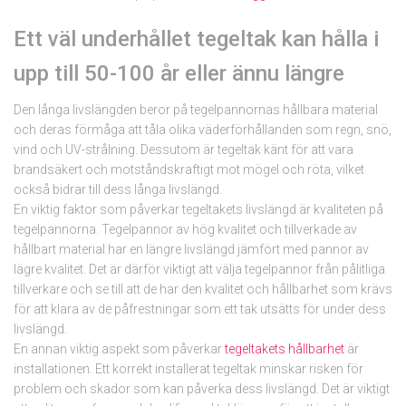
Ett väl underhållet tegeltak kan hålla i
upp till 50-100 år eller ännu längre
Den långa livslängden beror på tegelpannornas hållbara material
och deras förmåga att tåla olika väderförhållanden som regn, snö,
vind och UV-strålning. Dessutom är tegeltak känt för att vara
brandsäkert och motståndskraftigt mot mögel och röta, vilket
också bidrar till dess långa livslängd.
En viktig faktor som påverkar tegeltakets livslängd är kvaliteten på
tegelpannorna. Tegelpannor av hög kvalitet och tillverkade av
hållbart material har en längre livslängd jämfört med pannor av
lägre kvalitet. Det är därför viktigt att välja tegelpannor från pålitliga
tillverkare och se till att de har den kvalitet och hållbarhet som krävs
för att klara av de påfrestningar som ett tak utsätts för under dess
livslängd.
En annan viktig aspekt som påverkar
tegeltakets hållbarhet
är
installationen. Ett korrekt installerat tegeltak minskar risken för
problem och skador som kan påverka dess livslängd. Det är viktigt