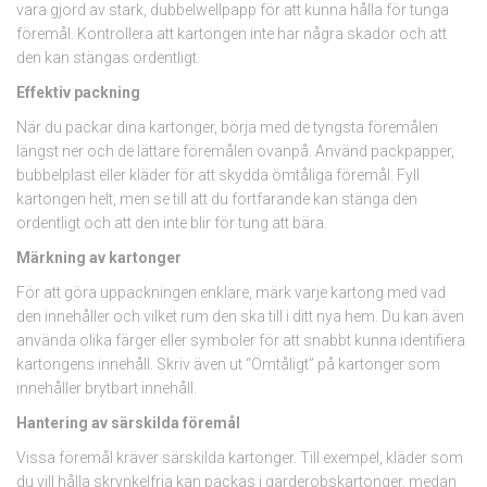
vara gjord av stark, dubbelwellpapp för att kunna hålla för tunga
föremål. Kontrollera att kartongen inte har några skador och att
den kan stängas ordentligt.
Effektiv packning
När du packar dina kartonger, börja med de tyngsta föremålen
längst ner och de lättare föremålen ovanpå. Använd packpapper,
bubbelplast eller kläder för att skydda ömtåliga föremål. Fyll
kartongen helt, men se till att du fortfarande kan stänga den
ordentligt och att den inte blir för tung att bära.
Märkning av kartonger
För att göra uppackningen enklare, märk varje kartong med vad
den innehåller och vilket rum den ska till i ditt nya hem. Du kan även
använda olika färger eller symboler för att snabbt kunna identifiera
kartongens innehåll. Skriv även ut “Ömtåligt” på kartonger som
innehåller brytbart innehåll.
Hantering av särskilda föremål
Vissa föremål kräver särskilda kartonger. Till exempel, kläder som
du vill hålla skrynkelfria kan packas i garderobskartonger, medan