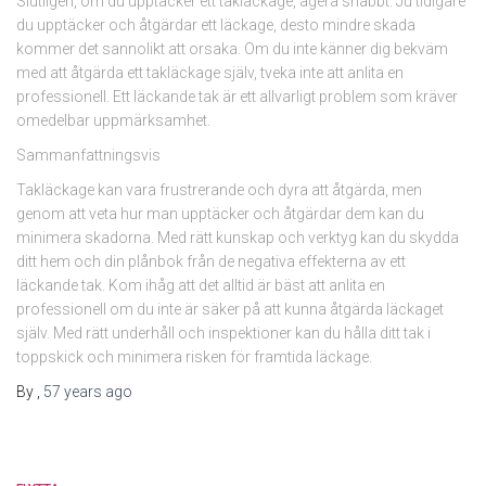
Slutligen, om du upptäcker ett takläckage, agera snabbt. Ju tidigare
du upptäcker och åtgärdar ett läckage, desto mindre skada
kommer det sannolikt att orsaka. Om du inte känner dig bekväm
med att åtgärda ett takläckage själv, tveka inte att anlita en
professionell. Ett läckande tak är ett allvarligt problem som kräver
omedelbar uppmärksamhet.
Sammanfattningsvis
Takläckage kan vara frustrerande och dyra att åtgärda, men
genom att veta hur man upptäcker och åtgärdar dem kan du
minimera skadorna. Med rätt kunskap och verktyg kan du skydda
ditt hem och din plånbok från de negativa effekterna av ett
läckande tak. Kom ihåg att det alltid är bäst att anlita en
professionell om du inte är säker på att kunna åtgärda läckaget
själv. Med rätt underhåll och inspektioner kan du hålla ditt tak i
toppskick och minimera risken för framtida läckage.
By
,
57 years
ago