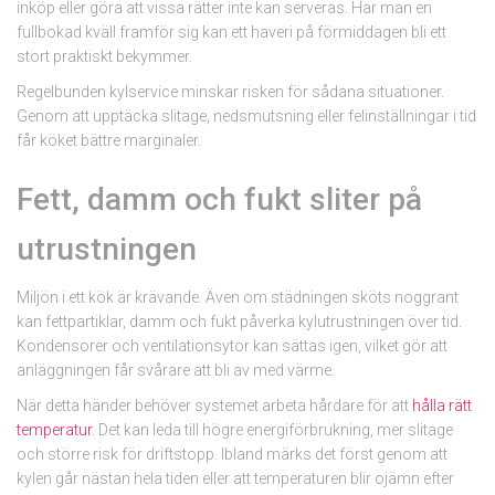
inköp eller göra att vissa rätter inte kan serveras. Har man en
fullbokad kväll framför sig kan ett haveri på förmiddagen bli ett
stort praktiskt bekymmer.
Regelbunden kylservice minskar risken för sådana situationer.
Genom att upptäcka slitage, nedsmutsning eller felinställningar i tid
får köket bättre marginaler.
Fett, damm och fukt sliter på
utrustningen
Miljön i ett kök är krävande. Även om städningen sköts noggrant
kan fettpartiklar, damm och fukt påverka kylutrustningen över tid.
Kondensorer och ventilationsytor kan sättas igen, vilket gör att
anläggningen får svårare att bli av med värme.
När detta händer behöver systemet arbeta hårdare för att
hålla rätt
temperatur
. Det kan leda till högre energiförbrukning, mer slitage
och större risk för driftstopp. Ibland märks det först genom att
kylen går nästan hela tiden eller att temperaturen blir ojämn efter