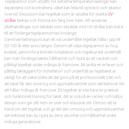
Tegelpannor som utsätts för extrema temperaturväxlingar kan
expandera och kontrahera, vilket kan leda till sprickor och skador
över tid. Dessutom kan tegeltak som är utsatta för starka
UV-
strålar
blekas och förlora sin färg över tiden. Att använda
ytbehandlingar och tätskikt som skyddar mot UV-strålar kan bidra
till att förlänga tegelpannornas livslängd.
Sammanfattningsvis kan ett väl underhållet tegeltak hålla i upp till
50-100 år eller ännu längre. Genom att välja tegelpannor av hög
kvalitet, genomföra korrekt installation och regelbundet underhåll
kan man förlänga takets hållbarhet och njuta av ett vackert och
pålitligt tegeltak under många år framöver. Att anlita en erfaren och
pålitlig takläggare för installation och underhåll av tegeltaket är
viktigt för att säkerställa att det görs på ett professionellt sätt och
att taket får den omsorg och uppmärksamhet som det behöver för
att hålla i många år framöver. Ett tegeltak är inte bara en praktisk
och funktionell lösning för taket, det är också en vacker och tidlös
design som ger ditt hem en unik och klassisk stil. Genom att ta
hand om ditt tegeltak och ge det den omsorg och uppmärksamhet
det behöver kan du njuta av dess skönhet och hållbarhet under
många generationer.