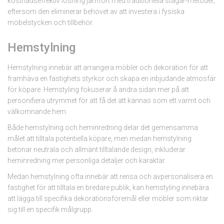
kostnadseffektiv lösning jämfört med traditionella stagar-metoder,
eftersom den eliminerar behovet av att investera i fysiska
möbelstycken och tillbehör.
Hemstylning
Hemstylning innebär att arrangera möbler och dekoration för att
framhäva en fastighets styrkor och skapa en inbjudande atmosfär
för köpare. Hemstyling fokuserar å andra sidan mer på att
personifiera utrymmet för att få det att kännas som ett varmt och
välkomnande hem.
Både hemstylning och heminredning delar det gemensamma
målet att tilltala potentiella köpare, men medan hemstylning
betonar neutrala och allmänt tilltalande design, inkluderar
heminredning mer personliga detaljer och karaktär.
Medan hemstylning ofta innebär att rensa och avpersonalisera en
fastighet för att tilltala en bredare publik, kan hemstyling innebära
att lägga till specifika dekorationsföremål eller möbler som riktar
sig till en specifik målgrupp.