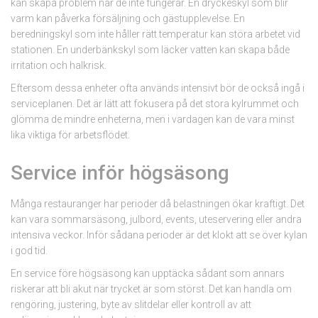
kan skapa problem när de inte fungerar. En dryckeskyl som blir
varm kan påverka försäljning och gästupplevelse. En
beredningskyl som inte håller rätt temperatur kan störa arbetet vid
stationen. En underbänkskyl som läcker vatten kan skapa både
irritation och halkrisk.
Eftersom dessa enheter ofta används intensivt bör de också ingå i
serviceplanen. Det är lätt att fokusera på det stora kylrummet och
glömma de mindre enheterna, men i vardagen kan de vara minst
lika viktiga för arbetsflödet.
Service inför högsäsong
Många restauranger har perioder då belastningen ökar kraftigt. Det
kan vara sommarsäsong, julbord, events, uteservering eller andra
intensiva veckor. Inför sådana perioder är det klokt att se över kylan
i god tid.
En service före högsäsong kan upptäcka sådant som annars
riskerar att bli akut när trycket är som störst. Det kan handla om
rengöring, justering, byte av slitdelar eller kontroll av att