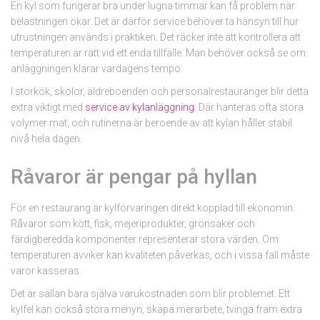
En kyl som fungerar bra under lugna timmar kan få problem när
belastningen ökar. Det är därför service behöver ta hänsyn till hur
utrustningen används i praktiken. Det räcker inte att kontrollera att
temperaturen är rätt vid ett enda tillfälle. Man behöver också se om
anläggningen klarar vardagens tempo.
I storkök, skolor, äldreboenden och personalrestauranger blir detta
extra viktigt med
service av kylanläggning
. Där hanteras ofta stora
volymer mat, och rutinerna är beroende av att kylan håller stabil
nivå hela dagen.
Råvaror är pengar på hyllan
För en restaurang är kylförvaringen direkt kopplad till ekonomin.
Råvaror som kött, fisk, mejeriprodukter, grönsaker och
färdigberedda komponenter representerar stora värden. Om
temperaturen avviker kan kvaliteten påverkas, och i vissa fall måste
varor kasseras.
Det är sällan bara själva varukostnaden som blir problemet. Ett
kylfel kan också störa menyn, skapa merarbete, tvinga fram extra