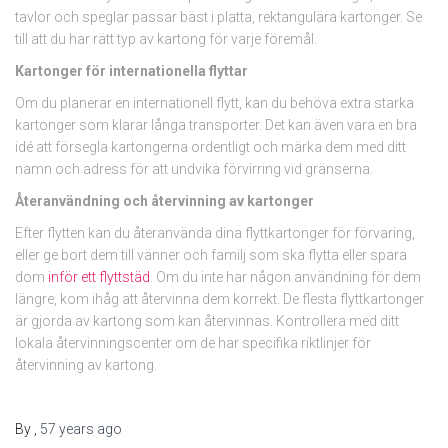
tavlor och speglar passar bäst i platta, rektangulära kartonger. Se
till att du har rätt typ av kartong för varje föremål.
Kartonger för internationella flyttar
Om du planerar en internationell flytt, kan du behöva extra starka
kartonger som klarar långa transporter. Det kan även vara en bra
idé att försegla kartongerna ordentligt och märka dem med ditt
namn och adress för att undvika förvirring vid gränserna.
Återanvändning och återvinning av kartonger
Efter flytten kan du återanvända dina flyttkartonger för förvaring,
eller ge bort dem till vänner och familj som ska flytta eller spara
dom
inför ett flyttstäd
. Om du inte har någon användning för dem
längre, kom ihåg att återvinna dem korrekt. De flesta flyttkartonger
är gjorda av kartong som kan återvinnas. Kontrollera med ditt
lokala återvinningscenter om de har specifika riktlinjer för
återvinning av kartong.
By
,
57 years
ago