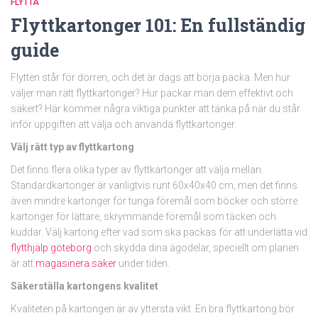
FLYTTA
Flyttkartonger 101: En fullständig
guide
Flytten står för dörren, och det är dags att börja packa. Men hur
väljer man rätt flyttkartonger? Hur packar man dem effektivt och
säkert? Här kommer några viktiga punkter att tänka på när du står
inför uppgiften att välja och använda flyttkartonger.
Välj rätt typ av flyttkartong
Det finns flera olika typer av flyttkartonger att välja mellan.
Standardkartonger är vanligtvis runt 60x40x40 cm, men det finns
även mindre kartonger för tunga föremål som böcker och större
kartonger för lättare, skrymmande föremål som täcken och
kuddar. Välj kartong efter vad som ska packas för att underlätta vid
flytthjälp göteborg
och skydda dina ägodelar, speciellt om planen
är att
magasinera saker
under tiden.
Säkerställa kartongens kvalitet
Kvaliteten på kartongen är av yttersta vikt. En bra flyttkartong bör